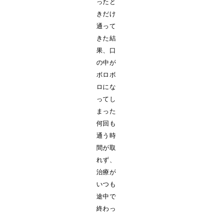
ったと
きだけ
通って
きた結
果、口
の中が
ボロボ
ロにな
ってし
まった
何回も
通う時
間が取
れず、
治療が
いつも
途中で
終わっ