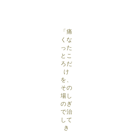
「痛
くな
った
とこ
ろだ
け
を、
その
場し
のぎ
で治
して
き