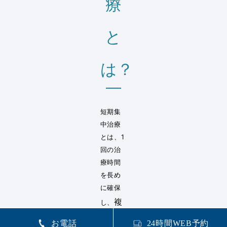
療
と
は？
短期集
中治療
とは、1
回の治
療時間
を長め
に確保
複
し、
数の歯
お電話
24時間WEB予約