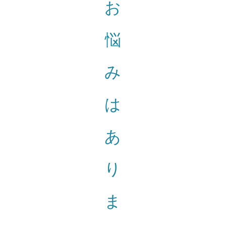
お
悩
み
は
あ
り
ま