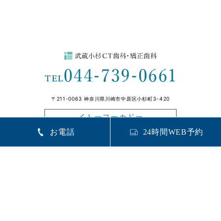
〒211-0063 神奈川県川崎市中原区小杉町3-420
イトーヨーカドー
お電話
24時間WEB予約
武蔵小杉駅前店4F
月
火
水
木
金
土
日
祝
9:00〜13:
30